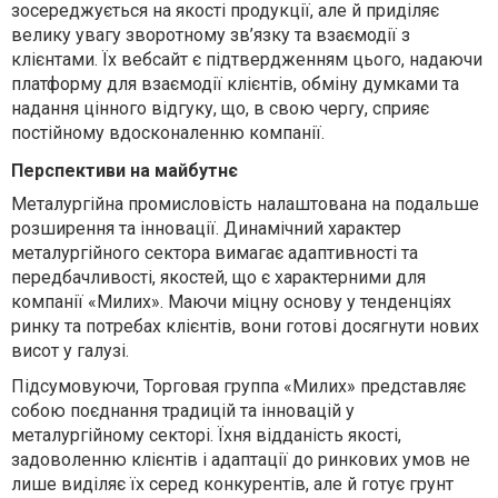
зосереджується на якості продукції, але й приділяє
велику увагу зворотному зв’язку та взаємодії з
клієнтами. Їх вебсайт є підтвердженням цього, надаючи
платформу для взаємодії клієнтів, обміну думками та
надання цінного відгуку, що, в свою чергу, сприяє
постійному вдосконаленню компанії.
Перспективи на майбутнє
Металургійна промисловість налаштована на подальше
розширення та інновації. Динамічний характер
металургійного сектора вимагає адаптивності та
передбачливості, якостей, що є характерними для
компанії «Милих». Маючи міцну основу у тенденціях
ринку та потребах клієнтів, вони готові досягнути нових
висот у галузі.
Підсумовуючи, Торговая группа «Милих» представляє
собою поєднання традицій та інновацій у
металургійному секторі. Їхня відданість якості,
задоволенню клієнтів і адаптації до ринкових умов не
лише виділяє їх серед конкурентів, але й готує грунт