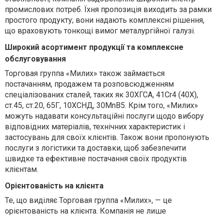
промислових потреб. Їхня пропозиція виходить за рамки
простого продукту; вони надають комплексні рішення,
що враховують тонкощі вимог металургійної галузі.
Широкий асортимент продукції та комплексне
обслуговування
Торговая группа «Милих» також займається
постачанням, продажем та розповсюдженням
спеціалізованих сталей, таких як 30ХГСА, 41Cr4 (40Х),
ст.45, ст.20, 65Г, 10ХСНД, 30MnB5. Крім того, «Милих»
можуть надавати консультаційні послуги щодо вибору
відповідних матеріалів, технічних характеристик і
застосувань для своїх клієнтів. Також вони пропонують
послуги з логістики та доставки, щоб забезпечити
швидке та ефективне постачання своїх продуктів
клієнтам.
Орієнтованість на клієнта
Те, що виділяє Торговая группа «Милих», — це
орієнтованість на клієнта. Компанія не лише