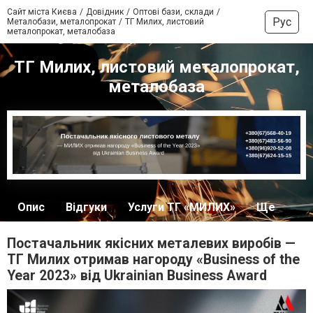
Сайт міста Києва
Довідник
Оптові бази, склади
Рус
Металобази, металопрокат
ТГ Милих, листовий
металопрокат, металобаза
ТГ Милих, листовий металопрокат,
металобаза
Опис
Відгуки
Услуги ТГ «МИЛИХ»
Ще
Постачальник якісних металевих виробів —
ТГ Милих отримав нагороду «Business of the
Year 2023» від Ukrainian Business Award